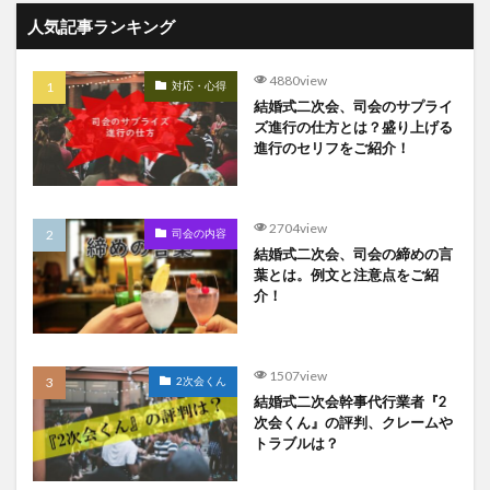
人気記事ランキング
4880view
対応・心得
結婚式二次会、司会のサプライ
ズ進行の仕方とは？盛り上げる
進行のセリフをご紹介！
2704view
司会の内容
結婚式二次会、司会の締めの言
葉とは。例文と注意点をご紹
介！
1507view
2次会くん
結婚式二次会幹事代行業者『2
次会くん』の評判、クレームや
トラブルは？