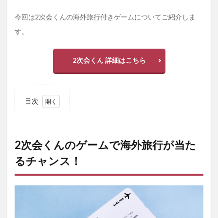
今回は2次会くんの海外旅行付きゲームについてご紹介しま
す。
2次会くん 詳細はこちら
目次
1
2次
会く
んの
2次会くんのゲームで海外旅行が当た
ゲー
るチャンス！
ムで
海外
旅行
が当
たる
チャ
ン