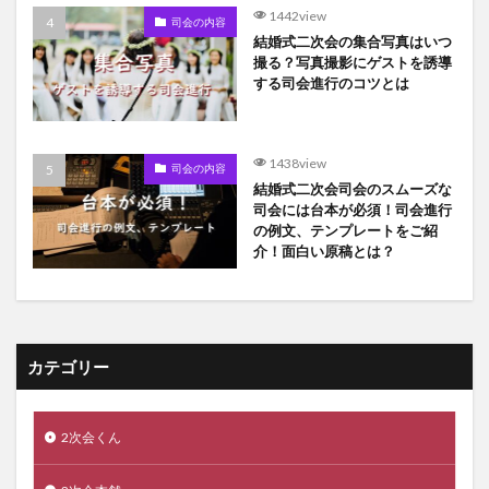
1442view
司会の内容
結婚式二次会の集合写真はいつ
撮る？写真撮影にゲストを誘導
する司会進行のコツとは
1438view
司会の内容
結婚式二次会司会のスムーズな
司会には台本が必須！司会進行
の例文、テンプレートをご紹
介！面白い原稿とは？
カテゴリー
2次会くん