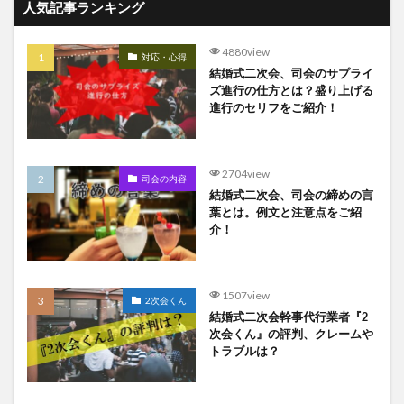
人気記事ランキング
4880view
対応・心得
結婚式二次会、司会のサプライ
ズ進行の仕方とは？盛り上げる
進行のセリフをご紹介！
2704view
司会の内容
結婚式二次会、司会の締めの言
葉とは。例文と注意点をご紹
介！
1507view
2次会くん
結婚式二次会幹事代行業者『2
次会くん』の評判、クレームや
トラブルは？