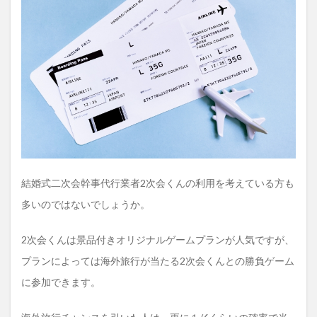
ス！
1.1
「海
外旅
行
GET
挑戦
ゲー
ム」
の概
要に
つい
て
結婚式二次会幹事代行業者2次会くんの利用を考えている方も
1.2
実際
多いのではないでしょうか。
に当
たっ
2次会くんは景品付きオリジナルゲームプランが人気ですが、
た人
の声
プランによっては海外旅行が当たる2次会くんとの勝負ゲーム
1.3
に参加できます。
海外
旅行
ＧＥ