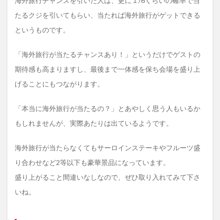
海外旅行チャンスを引いた人は、更に１/6くらいの確率で当
Ｔゲ
たるクジを引いてもらい、当たれば海外旅行がゲットできる
ーム
付き
というものです。
プラ
ンに
する
「海外旅行が当たるチャンスあり！」というだけでゲストの
メリ
期待感も高まりますし、最後まで一体感を保ち会場を盛り上
ッ
ト・
げることにもつながります。
デメ
リッ
ト
「本当に海外旅行が当たるの？」とあやしく思う人もいるか
2
もしれませんが、実際あたりは出ているようです。
目玉
景品
海外旅行が当たらなくてもサーロインステーキやフルーツ盛
にな
る！
り合わせなど2等以下も豪華景品になっています。
海外
旅行
盛り上がること間違いなしなので、ぜひ取り入れてみて下さ
が当
いね。
たる
2次
会く
んの