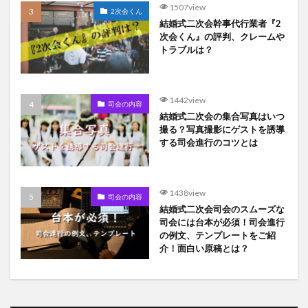
1507view
2次会くん
結婚式二次会幹事代行業者『2
次会くん』の評判、クレームや
トラブルは？
1442view
司会の内容
結婚式二次会の集合写真はいつ
撮る？写真撮影にゲストを誘導
する司会進行のコツとは
1438view
司会の内容
結婚式二次会司会のスムーズな
司会には台本が必須！司会進行
の例文、テンプレートをご紹
介！面白い原稿とは？