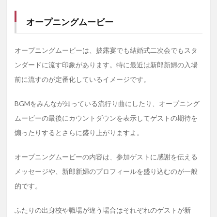
ドロ
ール
オープニングムービー
1.5
コン
セプ
オープニングムービーは、披露宴でも結婚式二次会でもスタ
トを
大切
ンダードに流す印象があります。特に最近は新郎新婦の入場
にし
よう
前に流すのが定番化しているイメージです。
1.6
BGMをみんなが知っている流行り曲にしたり、オープニング
ムー
ビー
ムービーの最後にカウントダウンを表示してゲストの期待を
の長
さは
煽ったりするとさらに盛り上がりますよ。
3~5分
1.7
オープニングムービーの内容は、参加ゲストに感謝を伝える
披露
メッセージや、新郎新婦のプロフィールを盛り込むのが一般
宴参
加者
的です。
にも
配慮
を
ふたりの出身校や職場が違う場合はそれぞれのゲストが新