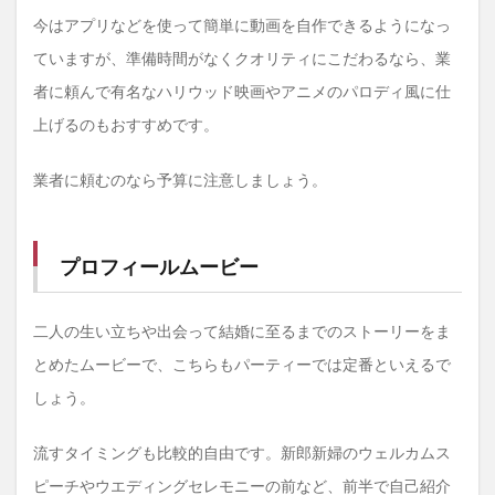
2
今はアプリなどを使って簡単に動画を自作できるようになっ
結婚
式二
ていますが、準備時間がなくクオリティにこだわるなら、業
次会
のム
者に頼んで有名なハリウッド映画やアニメのパロディ風に仕
ービ
上げるのもおすすめです。
ーは
ゲス
トへ
業者に頼むのなら予算に注意しましょう。
の気
持ち
が伝
わる
プロフィールムービー
内容
にし
よ
う！
二人の生い立ちや出会って結婚に至るまでのストーリーをま
とめたムービーで、こちらもパーティーでは定番といえるで
しょう。
流すタイミングも比較的自由です。新郎新婦のウェルカムス
ピーチやウエディングセレモニーの前など、前半で自己紹介