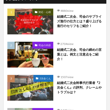
4880view
対応・心得
結婚式二次会、司会のサプライ
ズ進行の仕方とは？盛り上げる
進行のセリフをご紹介！
2704view
司会の内容
結婚式二次会、司会の締めの言
葉とは。例文と注意点をご紹
介！
1507view
2次会くん
結婚式二次会幹事代行業者『2
次会くん』の評判、クレームや
トラブルは？