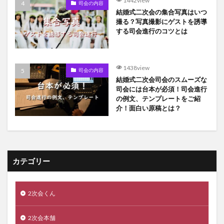
1442view
司会の内容
結婚式二次会の集合写真はいつ
撮る？写真撮影にゲストを誘導
する司会進行のコツとは
1438view
司会の内容
結婚式二次会司会のスムーズな
司会には台本が必須！司会進行
の例文、テンプレートをご紹
介！面白い原稿とは？
カテゴリー
2次会くん
2次会本舗