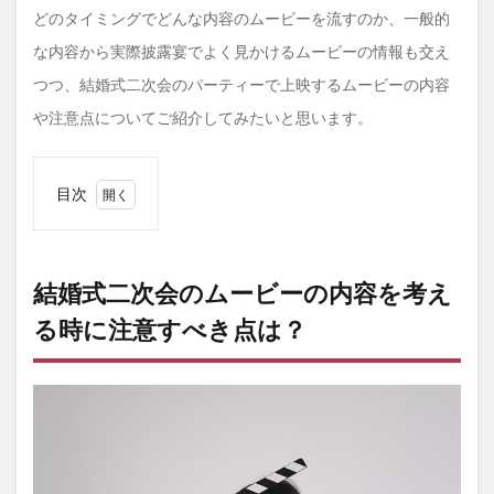
どのタイミングでどんな内容のムービーを流すのか、一般的
な内容から実際披露宴でよく見かけるムービーの情報も交え
つつ、結婚式二次会のパーティーで上映するムービーの内容
や注意点についてご紹介してみたいと思います。
目次
1
結婚
式二
次会
結婚式二次会のムービーの内容を考え
のム
る時に注意すべき点は？
ービ
ーの
内容
を考
える
時に
注意
すべ
き点