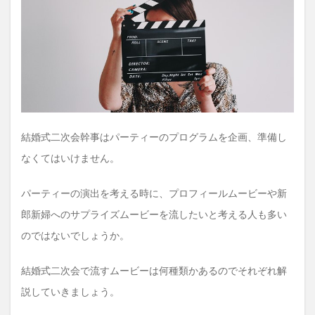
は？
1.1
オー
プニ
ング
ムー
ビー
1.2
プロ
結婚式二次会幹事はパーティーのプログラムを企画、準備し
フィ
ール
なくてはいけません。
ムー
ビー
パーティーの演出を考える時に、プロフィールムービーや新
1.3
郎新婦へのサプライズムービーを流したいと考える人も多い
サプ
ライ
のではないでしょうか。
ズム
ービ
ー
結婚式二次会で流すムービーは何種類かあるのでそれぞれ解
1.4
説していきましょう。
エン