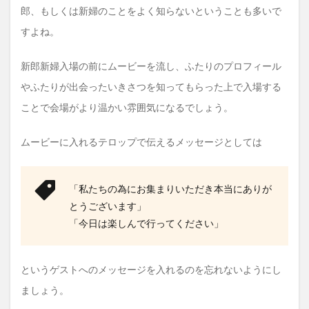
1.8
郎、もしくは新婦のことをよく知らないということも多いで
エン
すよね。
ドロ
ール
は誰
新郎新婦入場の前にムービーを流し、ふたりのプロフィール
が作
るの
やふたりが出会ったいきさつを知ってもらった上で入場する
か
ことで会場がより温かい雰囲気になるでしょう。
1.9
事前
ムービーに入れるテロップで伝えるメッセージとしては
の機
材確
認を
しっ
「私たちの為にお集まりいただき本当にありが
かり
とうございます」
しよ
う
「今日は楽しんで行ってください」
1.10
おすす
めの動
というゲストへのメッセージを入れるのを忘れないようにし
画編集
ましょう。
アプリ