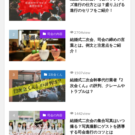
ズ進行の仕方とは？盛り上げる
進行のセリフをご紹介！
2704view
司会の内容
結婚式二次会、司会の締めの言
葉とは。例文と注意点をご紹
介！
1507view
2次会くん
結婚式二次会幹事代行業者『2
次会くん』の評判、クレームや
トラブルは？
1442view
司会の内容
結婚式二次会の集合写真はいつ
撮る？写真撮影にゲストを誘導
する司会進行のコツとは