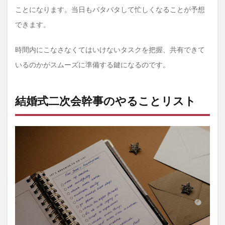
②当
ことになります。当日もバタバタして忙しくなることが予想
日
できます。
3
結婚
式二
時間内にこなさなくてはいけないタスクを把握、共有できて
次会
いるのかがスムーズに準備する鍵になるのです。
幹
事、
やる
こと
結婚式二次会幹事のやることリスト
リス
トを
作っ
て活
用し
よ
う！