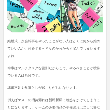
とリ
スト
2.1
結婚
式二
次会
幹事
のや
結婚式二次会幹事をやったことがない人はとくに何から始め
るこ
とリ
ていいのか、何をするべきなのか分からず悩んでしまいます
スト
①事
よね。
前準
備
幹事はマルチタスクな役割だからこそ、やるべきことが曖昧
2.2
でいるのは危険です。
結婚
式二
次会
準備不足や見落としが起こりがちになります。
幹事
のや
るこ
例えばゲストの招待漏れは新郎新婦に迷惑をかけてしまうこ
とリ
とになりますし、ゲームの必要備品の準備漏れは当日悲惨な
スト