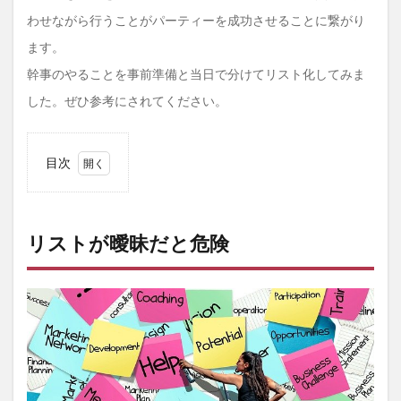
わせながら行うことがパーティーを成功させることに繋がり
ます。
幹事のやることを事前準備と当日で分けてリスト化してみま
した。ぜひ参考にされてください。
目次
1
リス
トが
曖昧
リストが曖昧だと危険
だと
危険
2
結婚
式二
次会
幹事
のや
るこ